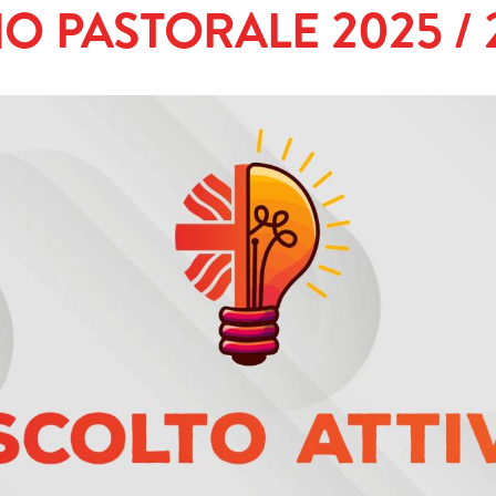
O PASTORALE 2025 / 
Giornata Internazionale
contrasto alla povertà 
all'esclusione sociale
24 ore per la pace