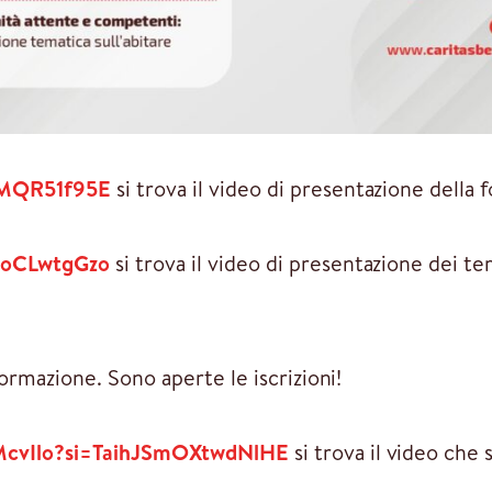
TiMQR51f95E
si trova il video di presentazione della
d8oCLwtgGzo
si trova il video di presentazione dei t
ormazione. Sono aperte le iscrizioni!
eMcvIlo?si=TaihJSmOXtwdNlHE
si trova il video che 