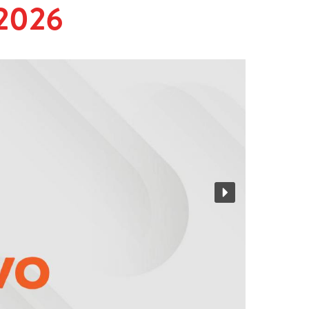
2026
 di
e