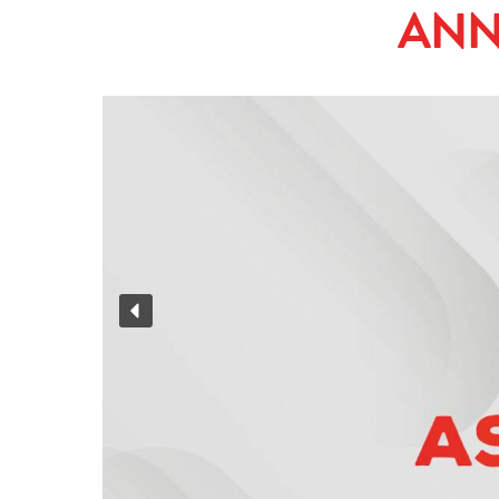
ANN
Ripartire in sicurezza
Riparazione