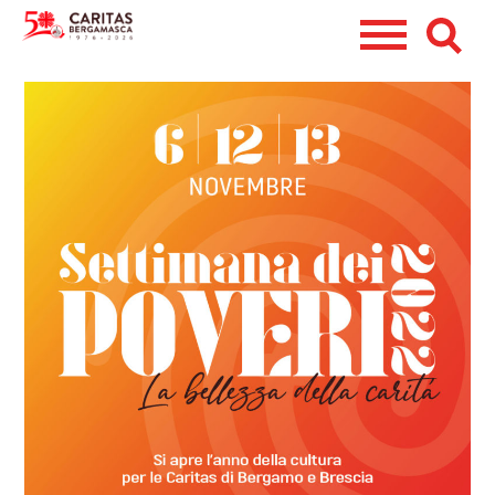
CHI SIAMO
CERCHI AIUTO?
DIVENTA VOLONTARIO
RACCOLTA ABITI
EMERGENZE
5X1000
DONA ORA
PERSONA
CASA
CENTRO DI ASCOLTO DIOCESANO