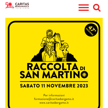
CHI SIAMO
CERCHI AIUTO?
DIVENTA VOLONTARIO
RACCOLTA ABITI
EMERGENZE
5X1000
DONA ORA
PERSONA
CASA
CENTRO DI ASCOLTO DIOCESANO