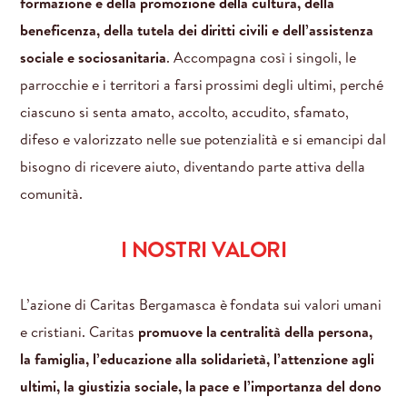
formazione e della promozione della cultura, della
STRADA
beneficenza, della tutela dei diritti civili e dell’assistenza
COMUNITÀ
ACCOGLIERE E PROTEGGERE
LAVORO
Docce
sociale e sociosanitaria
. Accompagna così i singoli, le
PROTEZIONE
SaraCasa
CREDITO E SOSTEGNO
Passeggeri della storia
Inserimento lavorativo
YOUNG CARITAS
parrocchie e i territori a farsi prossimi degli ultimi, perché
CENTRI DI ASCOLTO PARROCCHIALI
Housing sociale
Richiedenti asilo e rifugiati
GIUSTIZIA
Distribuzione abiti
Microcredito
Lavorando. In ascolto di chi cerca un impiego.
ciascuno si senta amato, accolto, accudito, sfamato,
FORMAZIONE
Vittime di tratta
Progetto Cristalli
SALUTE
Il Galgario
Sostegno legale
ESPERIENZE
difeso e valorizzato nelle sue potenzialità e si emancipi dal
SERVIZI
Per i Centri di ascolto e le Caritas parrocchiali
Vittime di violenza di genere
CIR Bergamo
EVENTI
Dormitori
Centro giustizia riparativa
Ambulatorio di prossimità
CENTRO STUDI "FILEO"
Volontariato in Caritas
EVENTI E INIZIATIVE DI INCONTRO
Documenti
Aiuti alimentari
bisogno di ricevere aiuto, diventando parte attiva della
Centro diurno Punto Sosta
Lavori di pubblica utilità
Prevenzione gioco d'azzardo
Dormitorio maschile
PER SCUOLE E STUDENTI
Servizio Civile Universale
RICERCA
Nelle parrocchie
Armadi convidisi
Settimana dei poveri
Hub logistico
comunità.
Unità di strada
Carcere
Dormitorio femminile
PER LE PARROCCHIE
Anno di Volontariato Sociale
PCTO
Operatori di Territorio
Punto Dono
Osservatorio Diocesano delle povertà e delle risorse
Progetti di rete
Housing sociale femminile
@YOUNGCARITASBERGAMO
SOGLIAGGI
Tirocini
Laboratori nelle parrocchie
50 anni di Caritas Bergamasca
Gruppo Regionale Osservatori povertà
I NOSTRI VALORI
Housing sociale maschile
IN&OUT
PUNTO SABATO
Laboratori nelle scuole
Raccolta di San Martino
Ripartire in sicurezza
Avvento di carità
Riparazione
L’azione di Caritas Bergamasca è fondata sui valori umani
Mostre itineranti
e cristiani. Caritas
promuove la centralità della persona,
Giornata Internazionale di contrasto alla povertà e
la famiglia, l’educazione alla solidarietà, l’attenzione agli
all'esclusione sociale
ultimi, la giustizia sociale, la pace e l’importanza del dono
24 ore per la pace