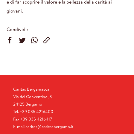
e di far scoprire il valore e la bellezza della carità ai
giovani.
Condividi:
Caritas Bergamasca
Via del Conventino, 8
24125 Bergamo
Tel.
+39 035 4216400
Fax
+39 035 4216417
E-mail
caritas@caritasbergamo.it