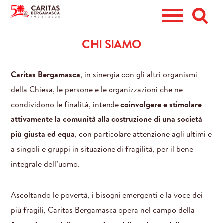
CHI SIAMO
CHI SIAMO
CERCHI AIUTO?
DIVENTA VOLONTARIO
Caritas Bergamasca
, in sinergia con gli altri organismi
della Chiesa, le persone e le organizzazioni che ne
RACCOLTA ABITI
condividono le finalità, intende
coinvolgere e stimolare
EMERGENZE
attivamente la comunità alla costruzione di una società
5X1000
più giusta ed equa
, con particolare attenzione agli ultimi e
a singoli e gruppi in situazione di fragilità, per il bene
DONA ORA
integrale dell’uomo.
PERSONA
Ascoltando le povertà, i bisogni emergenti e la voce dei
più fragili, Caritas Bergamasca opera nel campo della
CASA
CENTRO DI ASCOLTO DIOCESANO